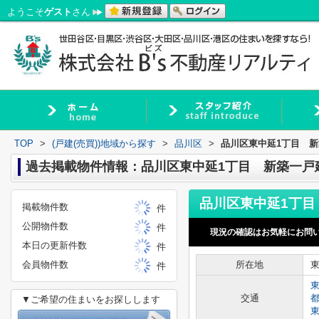
ようこそ
ゲスト
さん
TOP
>
(戸建(売買))地域から探す
>
品川区
>
品川区東中延1丁目 
過去掲載物件情報：品川区東中延1丁目 新築一戸
掲載物件数
件
公開物件数
件
現況の確認はお気軽にお問
本日の更新件数
件
会員物件数
所在地
件
交通
▼ご希望の住まいをお探しします