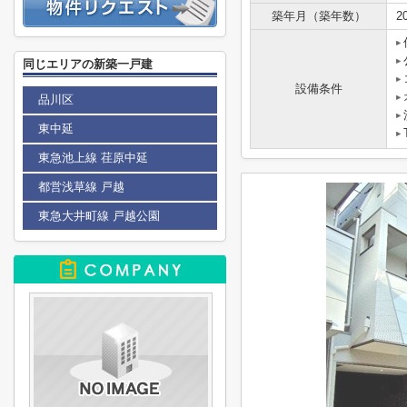
築年月（築年数）
2
同じエリアの新築一戸建
設備条件
品川区
東中延
東急池上線 荏原中延
都営浅草線 戸越
東急大井町線 戸越公園