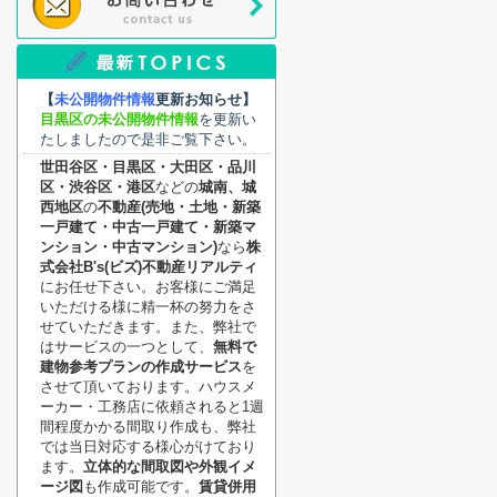
【
未公開物件情報
更新お知らせ】
目黒区の未公開物件情報
を更新い
たしましたので是非ご覧下さい。
世田谷区・目黒区・大田区・品川
区・渋谷区・港区
などの
城南、城
西地区
の
不動産(売地・土地・新築
一戸建て・中古一戸建て・新築マ
ンション・中古マンション)
なら
株
式会社B's(ビズ)不動産リアルティ
にお任せ下さい。お客様にご満足
いただける様に精一杯の努力をさ
せていただきます。また、弊社で
はサービスの一つとして、
無料で
建物参考プランの作成サービス
を
させて頂いております。ハウスメ
ーカー・工務店に依頼されると1週
間程度かかる間取り作成も、弊社
では当日対応する様心がけており
ます。
立体的な間取図や外観イメ
ージ図
も作成可能です。
賃貸併用