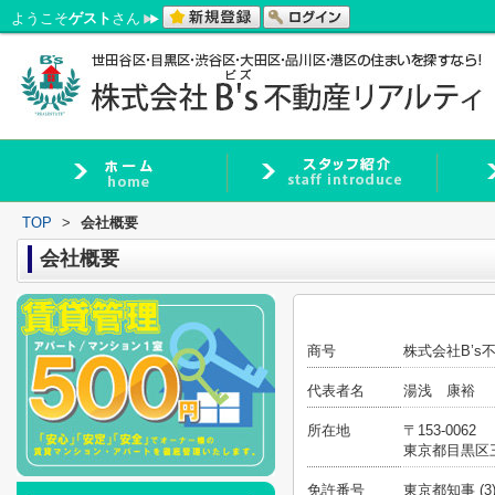
ようこそ
ゲスト
さん
TOP
>
会社概要
会社概要
商号
株式会社B’s
代表者名
湯浅 康裕
所在地
〒153-0062
東京都目黒区
免許番号
東京都知事 (3)