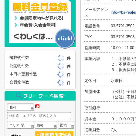
メールアドレ
info@bs-reales
ス
電話番号
03-5791-3502
FAX
03-5791-3503
営業時間
10:00～21:00
掲載物件数
件
事業内容
１．不動産の
２．不動産に
公開物件数
件
３．損害保険
本日の更新件数
件
定休日
水曜日
会員物件数
件
加盟団体
（公社）全日
（公社）不動
種別
取引銀行
資本金
３，０００万
エリア| 駅
価格
面積
従業員数
7人
-