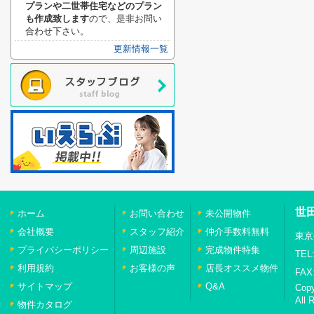
プランや二世帯住宅などのプラン
も作成致します
ので、是非お問い
合わせ下さい。
更新情報一覧
世
ホーム
お問い合わせ
未公開物件
会社概要
スタッフ紹介
仲介手数料無料
東京
プライバシーポリシー
周辺施設
完成物件特集
TEL:
利用規約
お客様の声
店長オススメ物件
FAX:
サイトマップ
Q&A
Cop
All 
物件カタログ