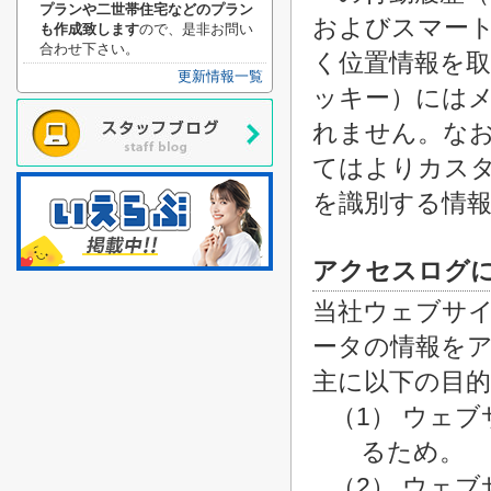
プランや二世帯住宅などのプラン
およびスマー
も作成致します
ので、是非お問い
合わせ下さい。
く位置情報を取
更新情報一覧
ッキー）には
れません。な
てはよりカス
を識別する情
アクセスログ
当社ウェブサ
ータの情報を
主に以下の目
（1） ウェ
るため。
（2） ウェ