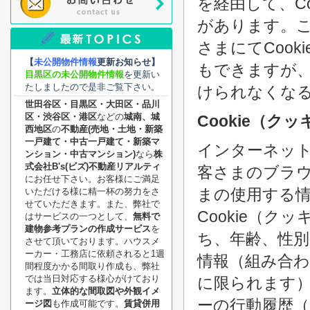
を経由して、C
があります。
さまにてCoo
【
未公開物件情報
更新お知らせ】
もできますが
目黒区の未公開物件情報
を更新い
たしましたので是非ご覧下さい。
けられなくな
世田谷区・目黒区・大田区・品川
区・渋谷区・港区
などの
城南、城
Cookie（ク
西地区
の
不動産(売地・土地・新築
一戸建て・中古一戸建て・新築マ
インターネッ
ンション・中古マンション)
なら
株
式会社B's(ビズ)不動産リアルティ
客さまのブラ
にお任せ下さい。お客様にご満足
まの使用する
いただける様に精一杯の努力をさ
せていただきます。また、弊社で
Cookie（
はサービスの一つとして、
無料で
建物参考プランの作成サービス
を
ち、年齢、性別
させて頂いております。ハウスメ
ーカー・工務店に依頼されると1週
情報（組み合
間程度かかる間取り作成も、弊社
では当日対応する様心がけており
に限られます
ます。
立体的な間取図や外観イメ
ーの行動履歴（
ージ図
も作成可能です。
賃貸併用