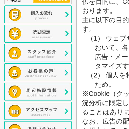
供を目的に、C
件該当
おります。
主に以下の目的
す。
（1） ウェ
おいて、各
広告・メー
タマイズ
（2） 個人
ため。
※Cookie
況分析に限定
ることはあり
なお、広告の