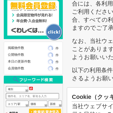
合には、各利
ご利用くださ
合、すべての
ますのでご了
なお、当社ウ
ことがありま
掲載物件数
件
公開物件数
件
ようお願いい
本日の更新件数
件
会員物件数
件
以下の利用条
さるようお願
種別
Cookie（
エリア| 駅
価格
面積
当社ウェブサ
-