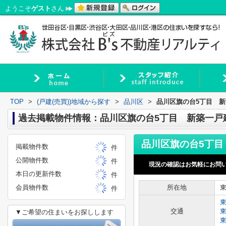
ようこそ
ゲスト
さん
TOP
>
(戸建(売買))地域から探す
>
品川区
>
品川区旗の台5丁目 
過去掲載物件情報：品川区旗の台5丁目 新築一戸
掲載物件数
件
公開物件数
件
現況の確認はお気軽にお問
本日の更新件数
件
会員物件数
所在地
件
交通
▼ご希望の住まいをお探しします