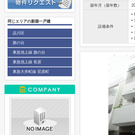
築年月（築年数）
2
同じエリアの新築一戸建
設備条件
品川区
旗の台
東急池上線 旗の台
東急池上線 長原
東急大井町線 荏原町