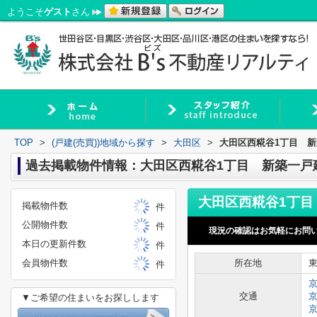
ようこそ
ゲスト
さん
TOP
>
(戸建(売買))地域から探す
>
大田区
>
大田区西糀谷1丁目 
過去掲載物件情報：大田区西糀谷1丁目 新築一戸
掲載物件数
件
公開物件数
件
現況の確認はお気軽にお問
本日の更新件数
件
会員物件数
所在地
件
交通
▼ご希望の住まいをお探しします