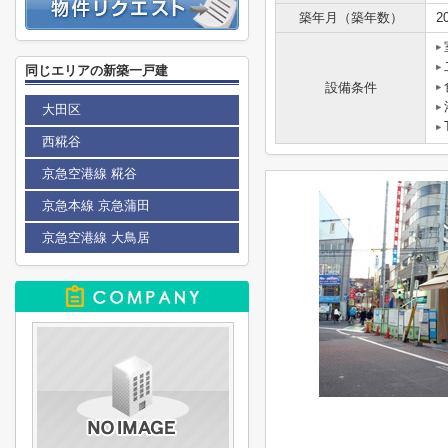
築年月（築年数）
2
同じエリアの新築一戸建
設備条件
大田区
西糀谷
京急空港線 糀谷
京急本線 京急蒲田
京急空港線 大鳥居