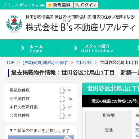
ようこそ
ゲスト
さん
TOP
>
(戸建(売買))地域から探す
>
世田谷区
>
世田谷区北烏山1丁
過去掲載物件情報：世田谷区北烏山1丁目 新築一
掲載物件数
件
公開物件数
件
現況の確認はお気軽にお問
本日の更新件数
件
会員物件数
所在地
件
交通
▼ご希望の住まいをお探しします