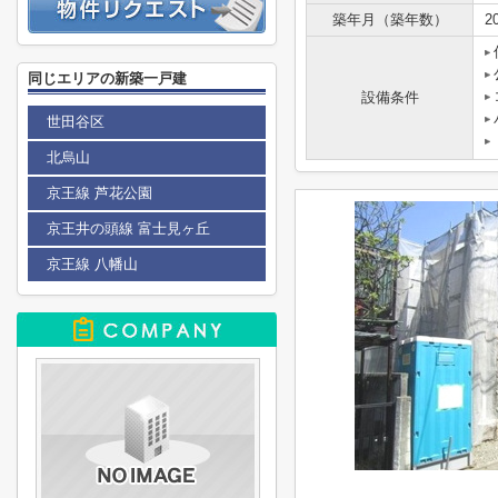
築年月（築年数）
2
同じエリアの新築一戸建
設備条件
世田谷区
北烏山
京王線 芦花公園
京王井の頭線 富士見ヶ丘
京王線 八幡山