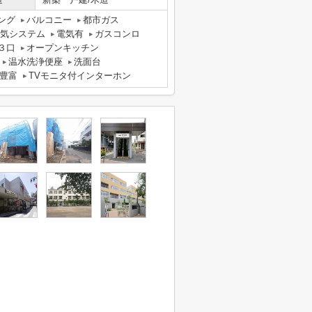
ング
バルコニー
都市ガス
換気システム
電気有
ガスコンロ
３口
オープンキッチン
温水洗浄便座
洗面台
豊富
TVモニタ付インターホン