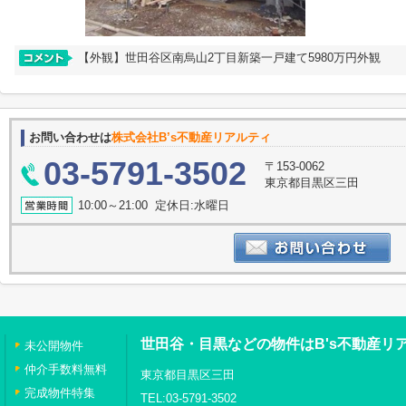
【外観】世田谷区南烏山2丁目新築一戸建て5980万円外観
お問い合わせは
株式会社B’s不動産リアルティ
03-5791-3502
〒153-0062
東京都目黒区三田
10:00～21:00 定休日:水曜日
世田谷・目黒などの物件はB's不動産リ
未公開物件
仲介手数料無料
東京都目黒区三田
完成物件特集
TEL:03-5791-3502