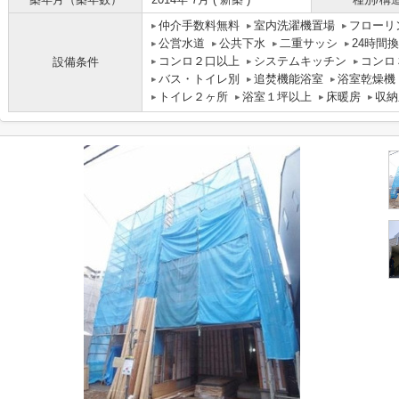
仲介手数料無料
室内洗濯機置場
フローリ
公営水道
公共下水
二重サッシ
24時間
コンロ２口以上
システムキッチン
コンロ
設備条件
バス・トイレ別
追焚機能浴室
浴室乾燥機
トイレ２ヶ所
浴室１坪以上
床暖房
収納