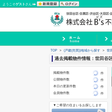
ようこそ
ゲスト
さん
TOP
>
(戸建(売買))地域から探す
>
世
過去掲載物件情報：世田谷
掲載物件数
件
公開物件数
件
本日の更新件数
件
会員物件数
件
▼ご希望の住まいをお探しします