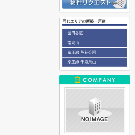
同じエリアの新築一戸建
世田谷区
南烏山
京王線 芦花公園
京王線 千歳烏山