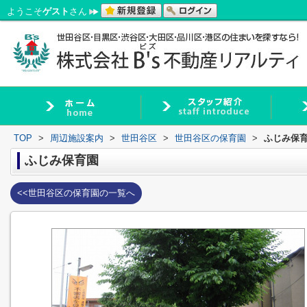
ようこそ
ゲスト
さん
TOP
>
周辺施設案内
>
世田谷区
>
世田谷区の保育園
>
ふじみ保
ふじみ保育園
<<世田谷区の保育園の一覧へ