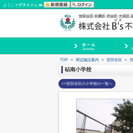
ようこそ
ゲスト
さん
TOP
>
周辺施設案内
>
世田谷区
>
砧南小学校
<<世田谷区の小学校の一覧へ