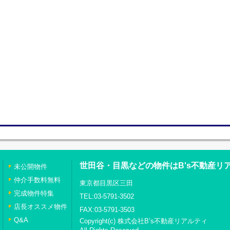
世田谷・目黒などの物件はB's不動産リ
未公開物件
仲介手数料無料
東京都目黒区三田
完成物件特集
TEL:03-5791-3502
店長オススメ物件
FAX:03-5791-3503
Q&A
Copyright(c) 株式会社B’s不動産リアルティ