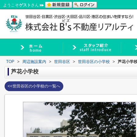
ようこそ
ゲスト
さん
TOP
>
周辺施設案内
>
世田谷区
>
世田谷区の小学校
>
芦花小学
芦花小学校
<<世田谷区の小学校の一覧へ