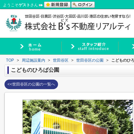
ようこそ
ゲスト
さん
TOP
>
周辺施設案内
>
世田谷区
>
世田谷区の公園
>
こどものひ
こどものひろば公園
<<世田谷区の公園の一覧へ