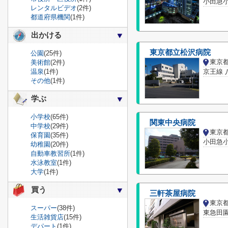
小田急
レンタルビデオ
(2件)
都道府県機関
(1件)
出かける
東京都立松沢病院
公園
(25件)
東京
美術館
(2件)
温泉
(1件)
京王線 
その他
(1件)
学ぶ
小学校
(65件)
関東中央病院
中学校
(29件)
東京
保育園
(35件)
小田急
幼稚園
(20件)
自動車教習所
(1件)
水泳教室
(1件)
大学
(1件)
買う
三軒茶屋病院
東京
スーパー
(38件)
東急田
生活雑貨店
(15件)
デパート
(1件)