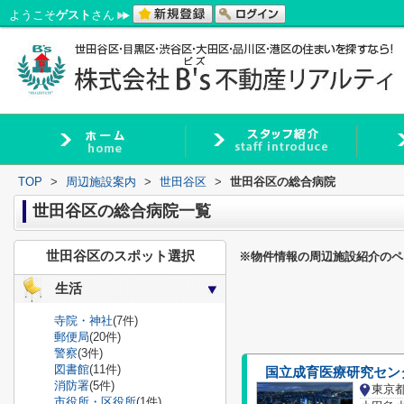
ようこそ
ゲスト
さん
TOP
>
周辺施設案内
>
世田谷区
>
世田谷区の総合病院
世田谷区の総合病院一覧
世田谷区のスポット選択
※物件情報の周辺施設紹介のペ
生活
寺院・神社
(7件)
郵便局
(20件)
警察
(3件)
図書館
(11件)
国立成育医療研究セン
消防署
(5件)
東京
市役所・区役所
(1件)