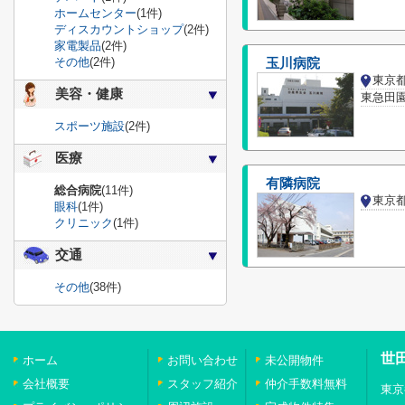
ホームセンター
(1件)
ディスカウントショップ
(2件)
家電製品
(2件)
その他
(2件)
玉川病院
東京
美容・健康
東急田
スポーツ施設
(2件)
医療
有隣病院
総合病院
(11件)
東京
眼科
(1件)
クリニック
(1件)
交通
その他
(38件)
世
ホーム
お問い合わせ
未公開物件
会社概要
スタッフ紹介
仲介手数料無料
東京