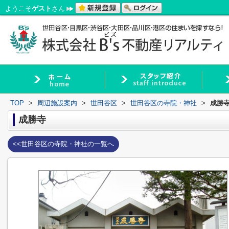
ようこそ
ゲスト
さん
TOP
>
周辺施設案内
>
世田谷区
>
世田谷区の寺院・神社
>
成勝
成勝寺
<<世田谷区の寺院・神社の一覧へ