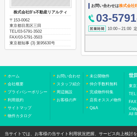
お問い合わせは
株式会社B
株式会社B’s不動産リアルティ
03-5791
〒153-0062
東京都目黒区三田
10:00～21:0
TEL/03-5791-3502
FAX/03-5791-3503
東京都知事 (3) 第95630号
世
ホーム
お問い合わせ
未公開物件
会社概要
スタッフ紹介
仲介手数料無料
東京
プライバシーポリシー
周辺施設
完成物件特集
TEL:
利用規約
お客様の声
店長オススメ物件
FAX:
サイトマップ
Q&A
Cop
All 
物件カタログ
当サイトでは、お客様の当サイト利用状況把握、サービス向上検討を目