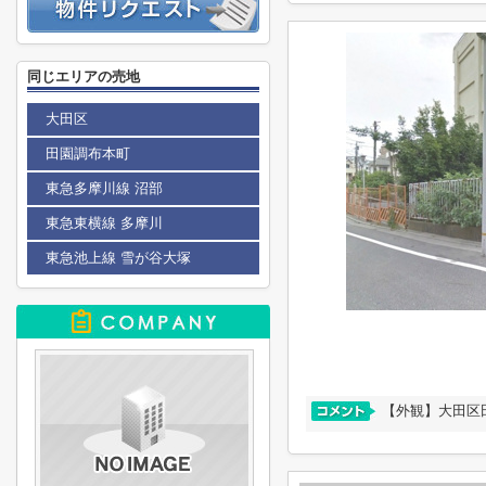
同じエリアの売地
大田区
田園調布本町
東急多摩川線 沼部
東急東横線 多摩川
東急池上線 雪が谷大塚
【外観】大田区田