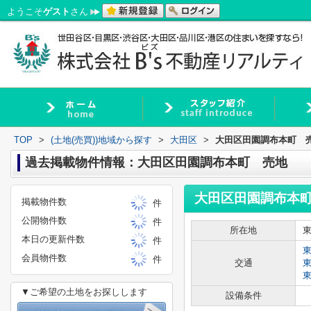
ようこそ
ゲスト
さん
TOP
>
(土地(売買))地域から探す
>
大田区
>
大田区田園調布本町 
過去掲載物件情報：大田区田園調布本町 売地
大田区田園調布本
掲載物件数
件
公開物件数
件
所在地
本日の更新件数
件
会員物件数
件
交通
▼ご希望の土地をお探しします
設備条件