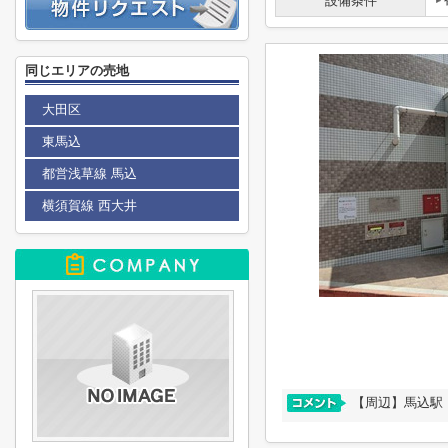
設備条件
同じエリアの売地
大田区
東馬込
都営浅草線 馬込
横須賀線 西大井
【周辺】馬込駅