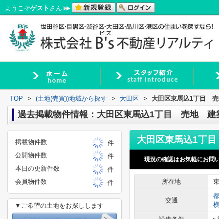
ようこそ
ゲスト
さん
TOP
>
(土地(売買))地域から探す
>
大田区
>
大田区東馬込1丁目 
過去掲載物件情報：大田区東馬込1丁目 売地 建
掲載物件数
件
公開物件数
件
現況の確認はお気軽にお問
本日の更新件数
件
会員物件数
所在地
件
交通
▼ご希望の土地をお探しします