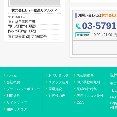
株式会社B’s不動産リアルティ
お問い合わせは
株式会社B
〒153-0062
東京都目黒区三田
03-5791
TEL/03-5791-3502
FAX/03-5791-3503
10:00～21:0
東京都知事 (3) 第95630号
世
ホーム
お問い合わせ
未公開物件
会社概要
スタッフ紹介
仲介手数料無料
東京
プライバシーポリシー
周辺施設
完成物件特集
TEL:
利用規約
お客様の声
店長オススメ物件
FAX:
サイトマップ
Q&A
Cop
All 
物件カタログ