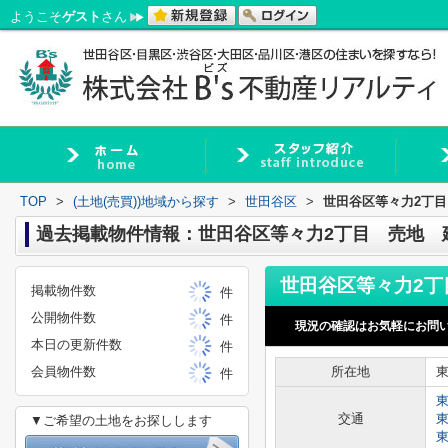
ようこそ
ゲスト
さん
TOP
>
(土地(売買))地域から探す
>
世田谷区
>
世田谷区等々力2丁
過去掲載物件情報：世田谷区等々力2丁目 売地 
掲載物件数
件
公開物件数
件
現況の確認はお気軽にお問
本日の更新件数
件
会員物件数
所在地
件
交通
▼ご希望の土地をお探しします