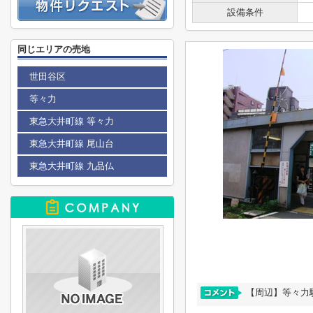
設備条件
同じエリアの売地
世田谷区
等々力
東急大井町線 等々力
東急大井町線 尾山台
東急大井町線 九品仏
【周辺】等々力