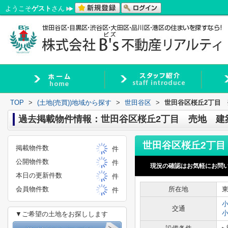
ようこそ
ゲスト
さん
TOP
>
(土地(売買))地域から探す
>
世田谷区
>
世田谷区桜丘2丁目
過去掲載物件情報：世田谷区桜丘2丁目 売地 建
掲載物件数
件
公開物件数
件
現況の確認はお気軽にお問
本日の更新件数
件
会員物件数
所在地
件
交通
▼ご希望の土地をお探しします